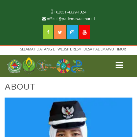
+62851-4339-1324
official@pademawutimur.id
SELAMAT DATANG DI WEBSITE RESMI DESA PADEMAWU TIMUR
ABOUT