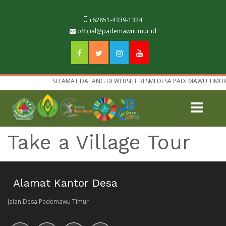
+62851-4339-1324
official@pademawutimur.id
SELAMAT DATANG DI WEBSITE RESMI DESA PADEMAWU TIMUR
Take a Village Tour
Alamat Kantor Desa
Jalan Desa Pademawu Timur